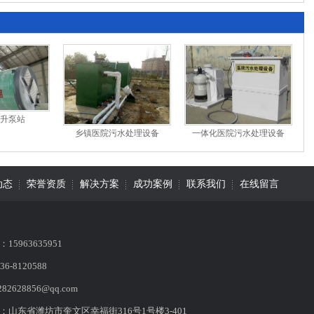
升泵站
乡镇医院污水处理设备
一体化医院污水处理设备
动态
荣誉资质
解决方案
成功案例
联系我们
在线留言
15963635951
6-8120588
282628856@qq.com
：山东省潍坊市奎文区幸福街316号1号楼3-401