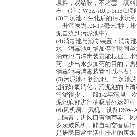
填料，易结膜，不堵塞，填料比表
右。(注：WSZ-A0.5-5m3/h
(3)二沉池：生化后的污水
上升流速为0.3-0.4毫米/秒，排
泥自流到污泥池中)
(4)消毒池与消毒装置：消毒池按
水，消毒池可增加停留时间至1
消毒池与消毒装置能根据出水
药，少出水少加药的目的，需
消毒池与消毒装置可以不要)
(5)污泥池：初沉池、二沉池
进行好氧消化，污泥池的上清
污泥很少，一般1-2年清理
泥池底部进行抽吸后外运即可。(S
(6)风机房、风机：设备DS
层隔音，进风口有消声器、风
罗茨鼓风机，能自动交替运行，
是居民日常生活中排出的废水