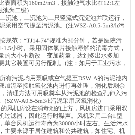
面积为160m2/m3，接触池气水比在12:1左
接触池为二级)
流到二沉池，二沉池为二只竖流式沉淀池并联运行，
泥采用空气提至污泥池。(注WSZ-A0.5-5m3/h污
规范：“TJ14-74”规准为30分钟，若是医院污
-1.5小时。采用固体氯片接触溶解的消毒方式，
量的大小不断改 变加药量，达到多出水多加
要其它装置可另行配制。(注：如用于工业污水，
的所有污泥均用泵吸或空气提至DSW-A的污泥池内
液加流至接触氧化池内进行再处理，消化后剩余
一次，清理方法可用吸粪车从污泥池的检查孔伸入污
ZW-A0.5-5m3/h污泥采用厌氧消化)
W-A的风机房设在消毒池的上方，风机房进口采用双
机过滤器，因此运行时噪声。风机采用二台L型
单台风机运行寿命为30000小时左右。生活污水
，主要来源于居住建筑和公共建筑，如住宅、机