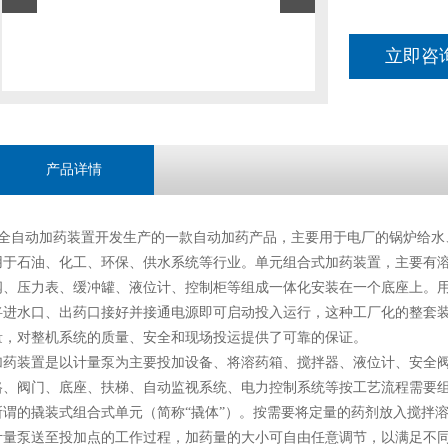
立即咨
产品详情
全自动加药装置开发生产的一款自动加药产品，主要用于电厂的锅炉给水
用于石油、化工、环保、供水系统等行业。单元组合式加药装置，主要有
阀、压力表、缓冲罐、液位计、控制柜等组成一体化安装在一个底座上。
将进水口、出药口接好并接通电源即可启动投入运行，这种工厂化的整套
量，对整机系统的质量、安全和现场投运提供了可靠的保证。
加药装置是以计量泵为主要投加设备、将溶药箱、搅拌器、液位计、安全
路、阀门、底座、扶梯、自动监视系统、电力控制系统等按工艺流程需要
所谓的撬装式组合式单元（简称“撬体”）。按需要将定量的药剂放入搅拌
计量泵送至投加点的工作过程，加药量的大小可自由任意调节，以满足不